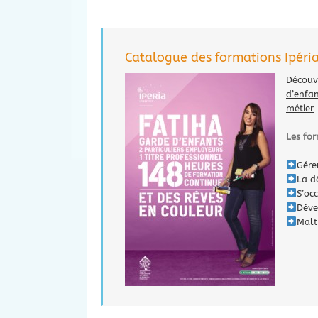
Catalogue des formations Ipéria
Découv
d’enfa
métier
Les for
Gére
La d
S’oc
Déve
Malt