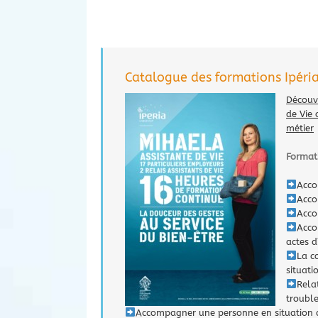
Catalogue des formations Ipéria
Découvr
de Vie
métier
Format
Acco
Acco
Acco
Acco
actes d
La c
situat
Rela
trouble
Accompagner une personne en situation d