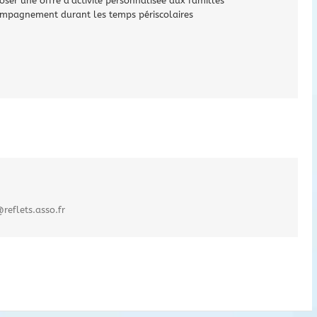
oser une offre d’activité personnalisée aux familles
mpagnement durant les temps périscolaires
reflets.asso.fr