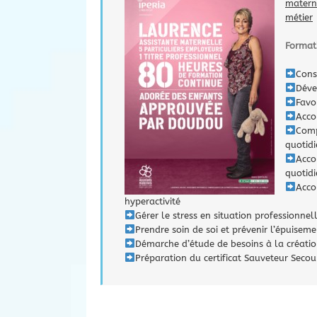
matern
métier
Format
Const
Déve
Favo
Acco
Comp
quotid
Acco
quotid
Acco
hyperactivité
Gérer le stress en situation professionnel
Prendre soin de soi et prévenir l’épuisem
Démarche d’étude de besoins à la créat
Préparation du certificat Sauveteur Secour