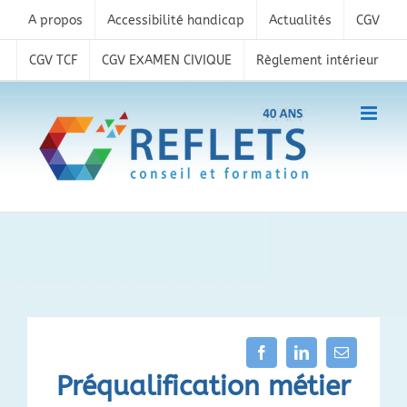
Skip
A propos
Accessibilité handicap
Actualités
CGV
to
content
CGV TCF
CGV EXAMEN CIVIQUE
Règlement intérieur
Préqualification métier