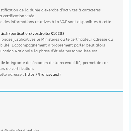
ustification de la durée d’exercice d’activités à caractères
 certification visée.
le des informations relatives à la VAE sont disponibles à cette
ic.fr/particuliers/vosdroits/R10282
ièces justificatives le Ministères ou le certificateur adresse au
abilité. L’accompagnement à proprement parler peut alors
ucation Nationale la phase d’étude personnalisée est
rtie intégrante de l’examen de la recevabilité, permet de co-
rs de certification.
ette adresse :
https://francevae.fr
tification(s) à Valider