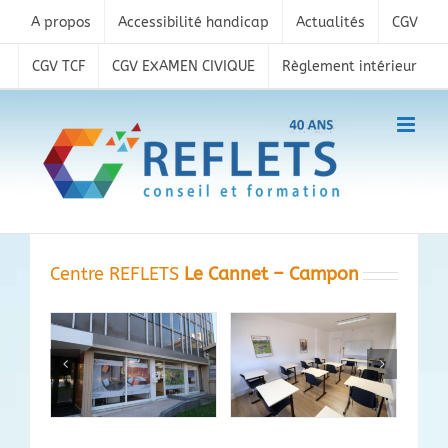
Skip
A propos
Accessibilité handicap
Actualités
CGV
to
content
CGV TCF
CGV EXAMEN CIVIQUE
Règlement intérieur
Centre REFLETS
Le Cannet – Campon