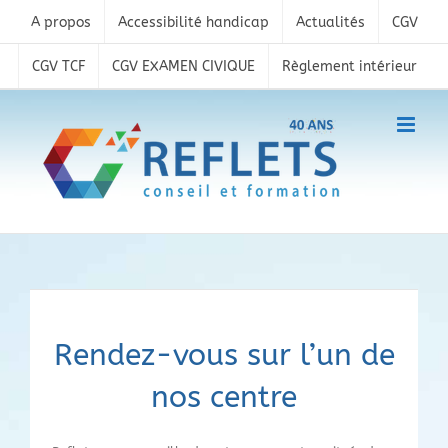
Skip
A propos
Accessibilité handicap
Actualités
CGV
to
content
CGV TCF
CGV EXAMEN CIVIQUE
Règlement intérieur
Rendez-vous sur l’un de
nos centre