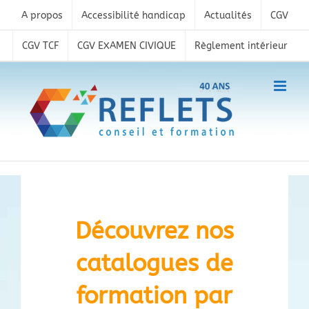
Skip
A propos
Accessibilité handicap
Actualités
CGV
to
content
CGV TCF
CGV EXAMEN CIVIQUE
Règlement intérieur
Découvrez nos
catalogues
de
formation
par