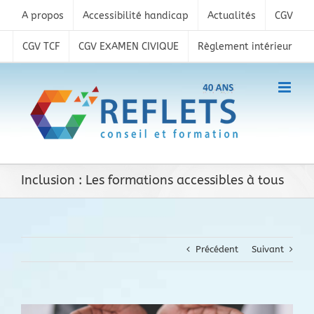
Skip
A propos
Accessibilité handicap
Actualités
CGV
to
content
CGV TCF
CGV EXAMEN CIVIQUE
Règlement intérieur
Inclusion : Les formations accessibles à tous
Précédent
Suivant
Voir