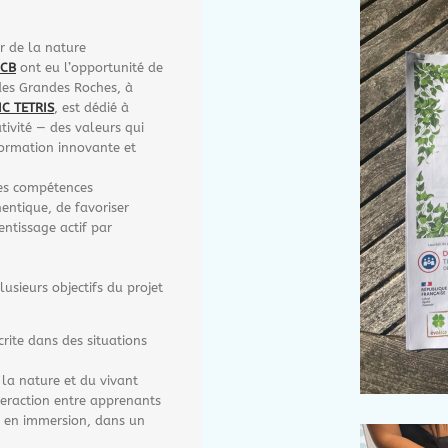
r de la nature
ICB
ont eu l’opportunité de
 des Grandes Roches, à
IC TETRIS
, est dédié à
tivité — des valeurs qui
formation innovante et
les compétences
entique, de favoriser
entissage actif par
usieurs objectifs du projet
rite dans des situations
 la nature et du vivant
nteraction entre apprenants
s en immersion, dans un