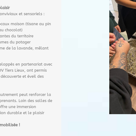
laisir
nviviaux et sensoriels :
ocaux maison (tisane au pin
au chocolat)
ntes du territoire
gumes du potager
hème de la lavande, mêlant
veloppés en partenariat avec
V Tiers Lieux, ont permis
a découverte et éveil des
utrement peut renforcer la
prenants. Loin des salles de
offre une immersion
on durable et le plaisir
mobilisée !