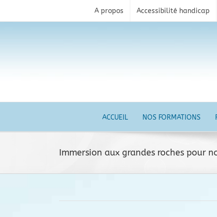
Skip
A propos
Accessibilité handicap
to
content
ACCUEIL
NOS FORMATIONS
Immersion aux grandes roches pour no