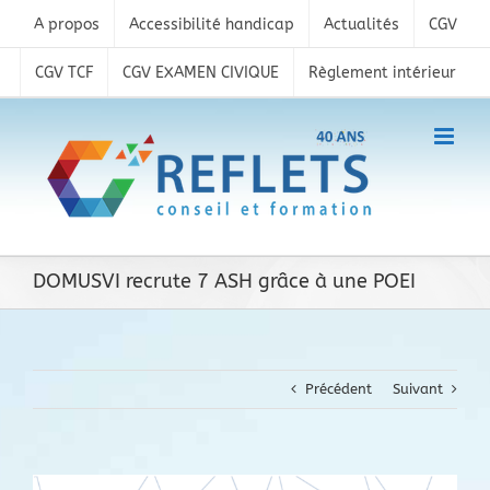
Skip
A propos
Accessibilité handicap
Actualités
CGV
to
content
CGV TCF
CGV EXAMEN CIVIQUE
Règlement intérieur
DOMUSVI recrute 7 ASH grâce à une POEI
Précédent
Suivant
Voir