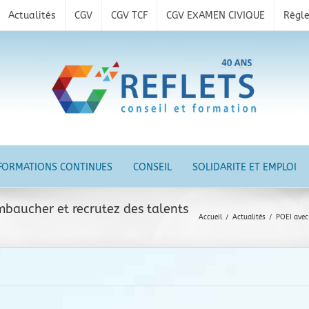
Actualités
CGV
CGV TCF
CGV EXAMEN CIVIQUE
Règle
FORMATIONS CONTINUES
CONSEIL
SOLIDARITE ET EMPLOI
baucher et recrutez des talents
Accueil
/
Actualités
/
POEI avec 