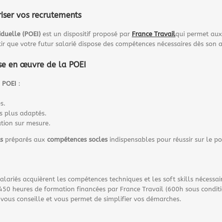
riser vos recrutements
iduelle (POEI)
est un dispositif proposé par
France Travail
qui permet aux
tir que votre futur salarié dispose des compétences nécessaires dès son a
se en œuvre de la POEI
a
POEI
:
s.
es plus adaptés.
tion sur mesure.
s
préparés aux
compétences socles
indispensables pour réussir sur le p
salariés acquièrent les compétences techniques et les soft skills nécessai
450 heures de formation financées par France Travail (600h sous conditi
vous conseille et vous permet de simplifier vos démarches.