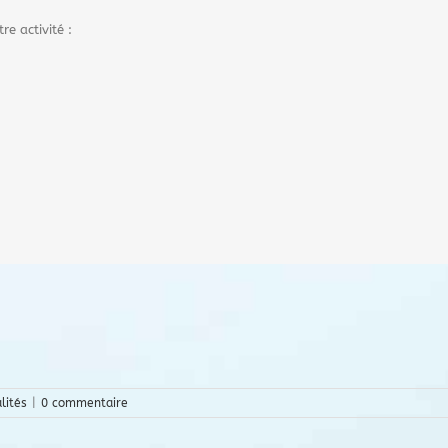
e activité :
lités
|
0 commentaire