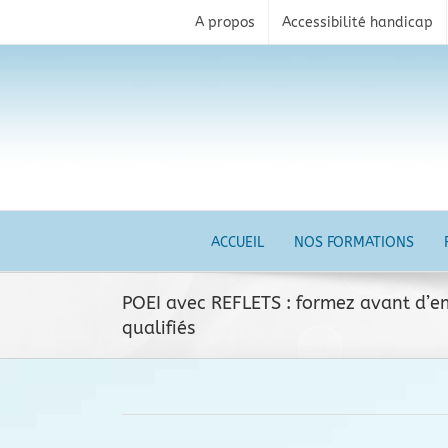
Skip
A propos
Accessibilité handicap
to
content
ACCUEIL
NOS FORMATIONS
POEI avec REFLETS : formez avant d’em
qualifiés