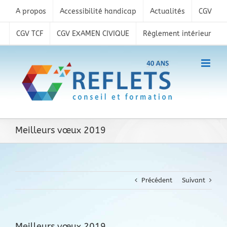
Skip
A propos
Accessibilité handicap
Actualités
CGV
to
content
CGV TCF
CGV EXAMEN CIVIQUE
Règlement intérieur
Meilleurs vœux 2019
Précédent
Suivant
Meilleurs vœux 2019