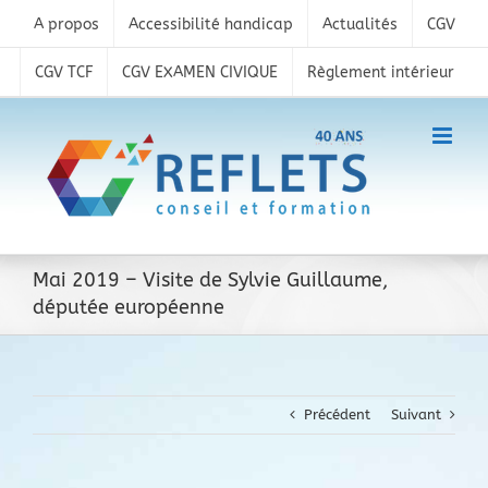
Skip
A propos
Accessibilité handicap
Actualités
CGV
to
content
CGV TCF
CGV EXAMEN CIVIQUE
Règlement intérieur
Mai 2019 – Visite de Sylvie Guillaume,
députée européenne
Précédent
Suivant