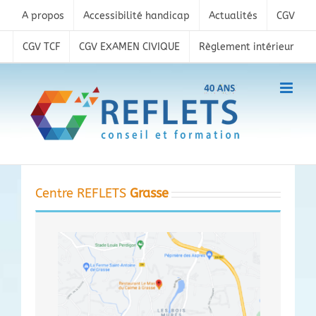
Skip
A propos
Accessibilité handicap
Actualités
CGV
to
content
CGV TCF
CGV EXAMEN CIVIQUE
Règlement intérieur
Centre REFLETS
Grasse