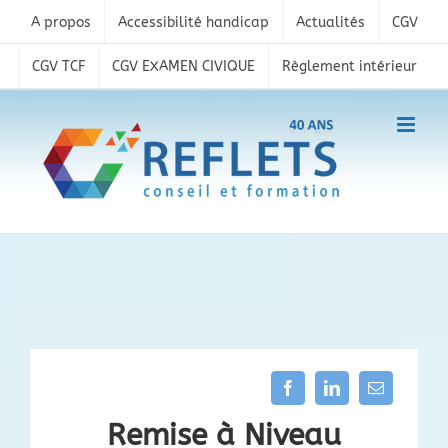
Skip
A propos
Accessibilité handicap
Actualités
CGV
to
content
CGV TCF
CGV EXAMEN CIVIQUE
Règlement intérieur
Remise à Niveau