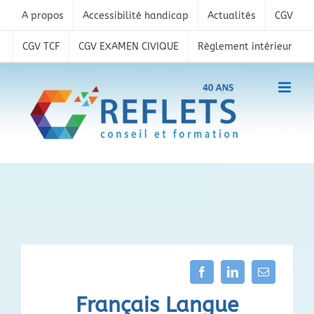
Skip
A propos
Accessibilité handicap
Actualités
CGV
to
content
CGV TCF
CGV EXAMEN CIVIQUE
Règlement intérieur
Français Langue