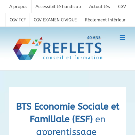
Skip
A propos
Accessibilité handicap
Actualités
CGV
to
content
CGV TCF
CGV EXAMEN CIVIQUE
Règlement intérieur
BTS Economie Sociale et
Familiale
(ESF)
en
apprentissage