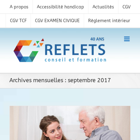
Skip
A propos
Accessibilité handicap
Actualités
CGV
to
content
CGV TCF
CGV EXAMEN CIVIQUE
Règlement intérieur
Archives mensuelles :
septembre 2017