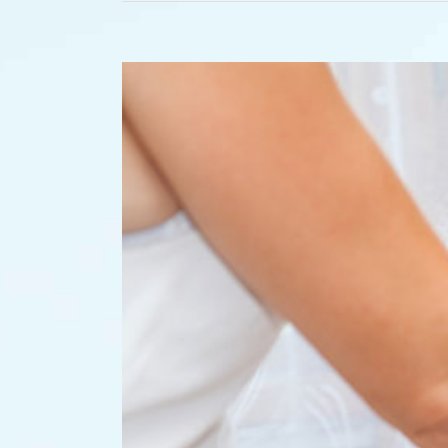
Voir
l'image
agrandie