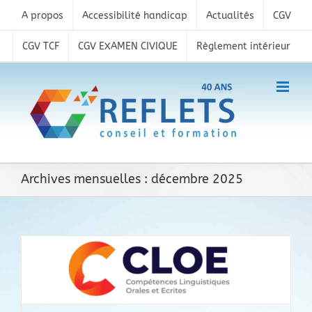
Skip
A propos
Accessibilité handicap
Actualités
CGV
to
content
CGV TCF
CGV EXAMEN CIVIQUE
Règlement intérieur
Archives mensuelles :
décembre 2025