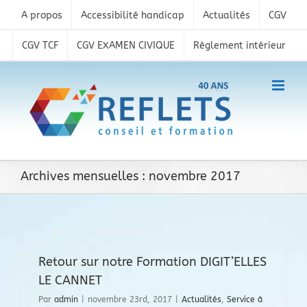
Skip
A propos
Accessibilité handicap
Actualités
CGV
to
content
CGV TCF
CGV EXAMEN CIVIQUE
Règlement intérieur
Archives mensuelles :
novembre 2017
Retour sur notre Formation DIGIT’ELLES
LE CANNET
Par
admin
|
novembre 23rd, 2017
|
Actualités
,
Service à