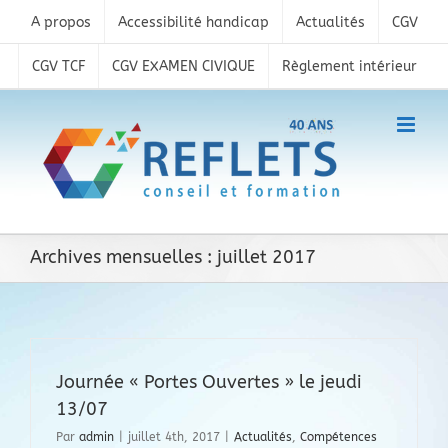
Skip
A propos
Accessibilité handicap
Actualités
CGV
to
content
CGV TCF
CGV EXAMEN CIVIQUE
Règlement intérieur
Archives mensuelles :
juillet 2017
Journée « Portes Ouvertes » le jeudi
13/07
Par
admin
|
juillet 4th, 2017
|
Actualités
,
Compétences